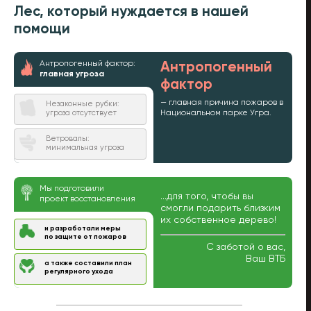
Лес, который нуждается в нашей
помощи
Антропогенный фактор:
Антропогенный
главная угроза
фактор
— главная причина пожаров в
Незаконные рубки:
Национальном парке Угра.
угроза отсутствует
Ветровалы:
минимальная угроза
Мы подготовили
...для того, чтобы вы
проект восстановления
смогли подарить близким
их собственное дерево!
и разработали меры
по защите от пожаров
С заботой о вас,
Ваш ВТБ
а также составили план
регулярного ухода